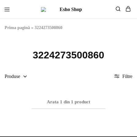
Esho
Mobilier
Shop
de
calitate
Prima pagină
»
3224273500860
fabricat
in
Uniunea
Europeana
3224273500860
Produse
Filtre
Arata
1
din
1
product