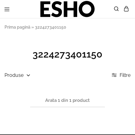
Esho
Mobilier
Shop
de
Prima pagină
»
3224273401150
calitate
fabricat
in
Uniunea
Europeana
3224273401150
Produse
Filtre
Arata
1
din
1
product