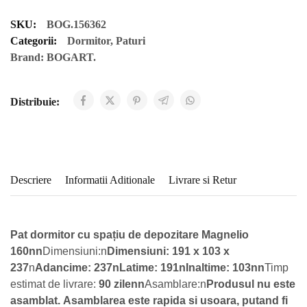
SKU:
BOG.156362
Categorii:
Dormitor
,
Paturi
Brand:
BOGART.
Distribuie:
Descriere
Informatii Aditionale
Livrare si Retur
Pat dormitor cu spațiu de depozitare Magnelio
160nn
Dimensiuni:n
Dimensiuni: 191 x 103 x
237
n
Adancime: 237nLatime: 191nInaltime: 103nn
Timp
estimat de livrare:
90 zilenn
Asamblare:n
Produsul nu este
asamblat. Asamblarea este rapida si usoara, putand fi