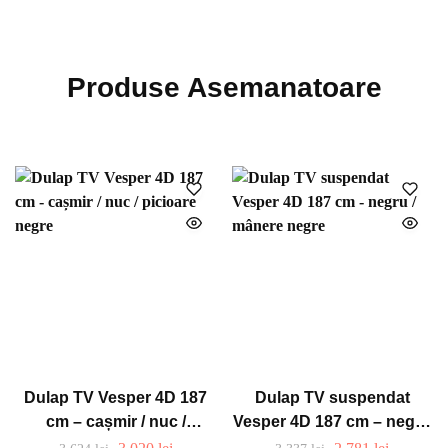
Produse Asemanatoare
Dulap TV Vesper 4D 187
Dulap TV suspendat
cm – cașmir / nuc /
Vesper 4D 187 cm – negru
picioare negre
/ mânere negre