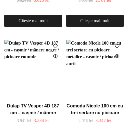
3.020
lei
2.781
lei
3.624
lei
3.337
lei
Citește mai mult
Citește mai mult
Dulap TV Vesper 4D 187
Comoda Nicole 100 cm cu
cm – cașmir / mânere
trei sertare cu picioare
negre / picioare rotunde
metalice – cașmir /
3.284
lei
3.347
lei
3.941
lei
4.016
lei
picioare aurii