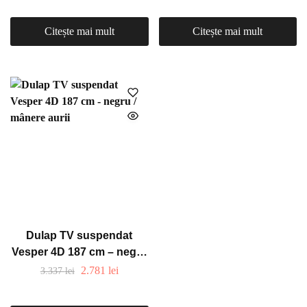
Citește mai mult
Citește mai mult
Dulap TV suspendat
Vesper 4D 187 cm – negru
/ mânere aurii
2.781
lei
3.337
lei