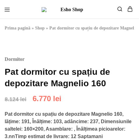
Esho
Mobilier
Shop
de
calitate
Prima pagină
»
Shop
»
Pat dormitor cu spațiu de depozitare Magnelio
fabricat
in
Uniunea
Europeana
Dormitor
Pat dormitor cu spațiu de
depozitare Magnelio 160
6.770
lei
8.124
lei
Pat dormitor cu spațiu de depozitare Magnelio 160,
lățime: 191, Înălțime: 103, adâncime: 237, Dimensiunile
saltelei: 160×200, Asamblare: , Înălțimea picioarelor:
3.nnTimp estimat de livrare: 12 Saptamani